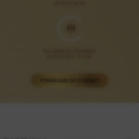
09 54 23 24 18
DU LUNDI AU VENDREDI
DE 09 H 00 À 17 H 00.
FORMULAIRE DE CONTACT