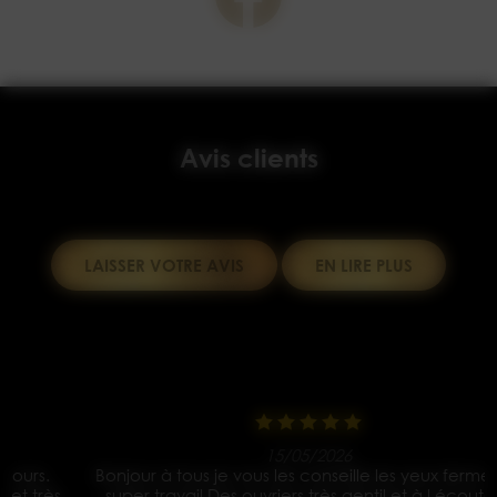
Avis clients
LAISSER VOTRE AVIS
EN LIRE PLUS
15/05/2026
Bonjour à tous je vous les conseille les yeux fermés un
s
super travail Des ouvriers très gentil et à l écoute ils