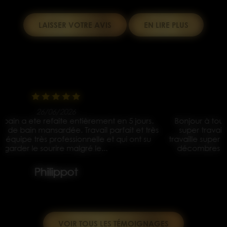
LAISSER VOTRE AVIS
EN LIRE PLUS
15/05/2026
Bonjour à tous je vous les conseille les yeux fermés un
s
super travail Des ouvriers très gentil et à l écoute ils
travaille super propre et tout nickel rien à dire et tout les
décombres enlevé Merci à vous pour la rénovation
complète de...
Yves koralewski
VOIR TOUS LES TÉMOIGNAGES