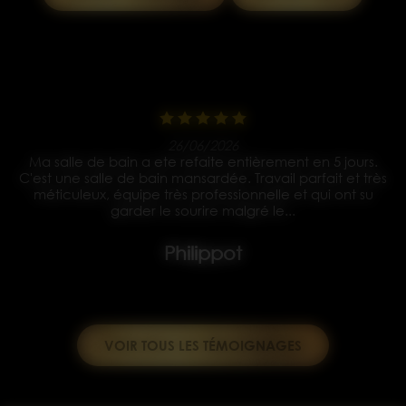
15/05/2026
Bonjour à tous je vous les conseille les yeux fermés un
s
super travail Des ouvriers très gentil et à l écoute ils
travaille super propre et tout nickel rien à dire et tout les
décombres enlevé Merci à vous pour la rénovation
complète de...
Yves koralewski
VOIR TOUS LES TÉMOIGNAGES