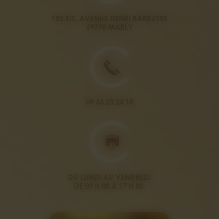
182 BIS, AVENUE HENRI BARBUSSE
59770 MARLY
09 54 23 24 18
DU LUNDI AU VENDREDI
DE 09 H 00 À 17 H 00.