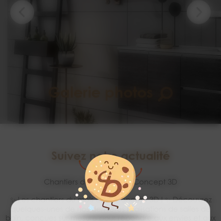
Galerie photos
Suivez notre actualité
Chantiers du mois signés Concept 3D
31/07/2026
✨ Les chantiers du mois chez Concept 3D ! ✨ Découvrez
quelques-unes de nos dernières réalisations de salles de
bain, conçues sur mesure pour répondre aux envies et aux