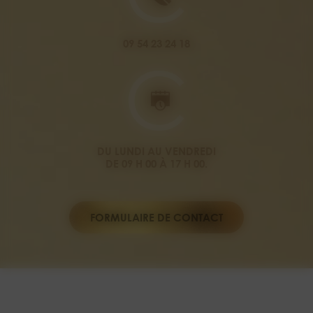
09 54 23 24 18
DU LUNDI AU VENDREDI
DE 09 H 00 À 17 H 00.
FORMULAIRE DE CONTACT