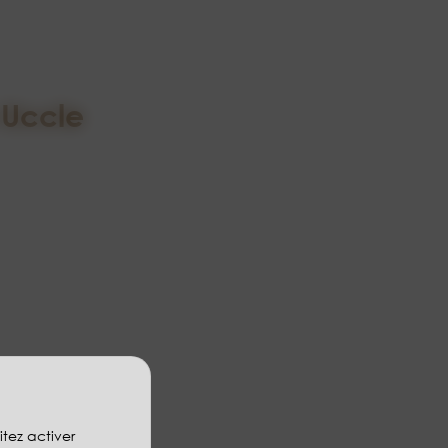
 Uccle
itez activer