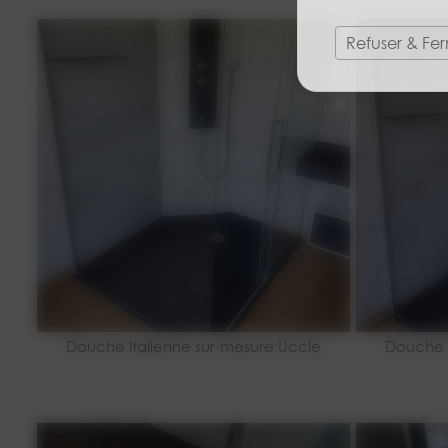
Refuser & Fe
Douche Italienne sur-mesure Uccle
Douche I