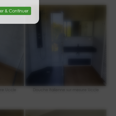
er & Continuer
ure Uccle
Douche Italienne sur-mesure Uccle