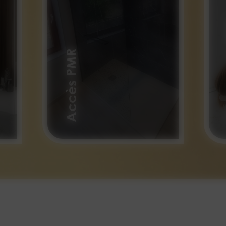
C
Accès PMR