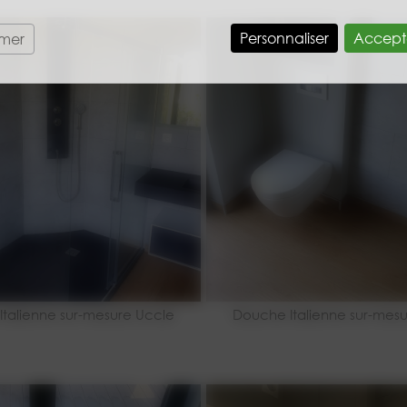
Personnaliser
Accept
rmer
talienne sur-mesure Uccle
Douche Italienne sur-mes