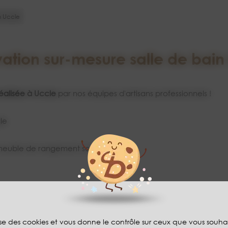
n Uccle
ation sur-mesure salle de bain
réalisée à Uccle
par nos équipes d'artisans professionnels !
le
t meuble de rangement sous vasque
lise des cookies et vous donne le contrôle sur ceux que vous souha