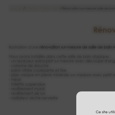
/
/
Accueil
Création & Rénovation
Rénovation sur-mesure salle de bai
Rénov
Illustration d'une
rénovation sur-mesure de salle de bain 
Nous avons installés dans cette salle de bain atypique :
- un receveur extra-plat sur mesure avec découpe d'ang
- colonne de douche
- paroi vitrée coulissante et fixe
- plan vasque en pierre minérale sur medure avec peti
- miroir
- toilette suspendue
- revêtement mural
- revêtement de sol
- radiateur sèche-serviette
Ce site uti