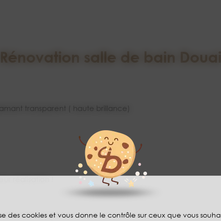
Rénovation salle de bain Doua
amant transparent ( haute brillance)
ur réalisation !
 de votre projet !
lise des cookies et vous donne le contrôle sur ceux que vous souha