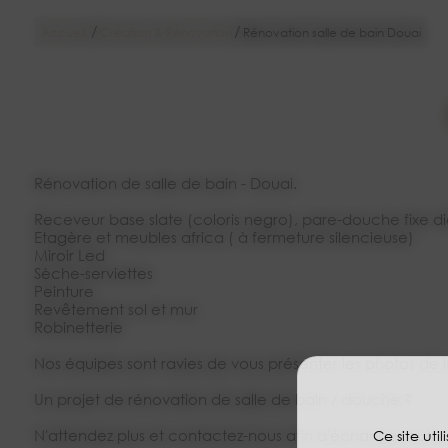
/
/
Accueil
Création & Rénovation
Rénovation salle de bain Douai
Rénovation de salle de bain - Douai.
Receveur base slate (coloris negro), pare-douche fixe di
Etagère et meubles africa ( à fermeture silencieuse)
Miroir Led
Sèche-serviettes
Peinture
Revêtement sol et mur
Robinetterie
Nos équipes sont ravies de vous présenter les photos de le
Un projet de rénovation de salle de bain / douche ?
N'attendez plus et contactez-nous afin d'échanger autour
Ce site uti