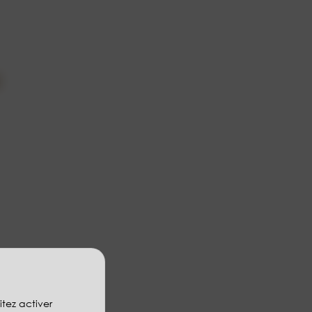
i
itez activer