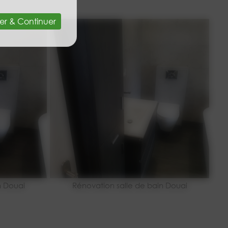
er & Continuer
n Douai
Rénovation salle de bain Douai