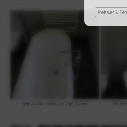
Refuser & Fe
Rénovation salle de bain Douai
Rénova