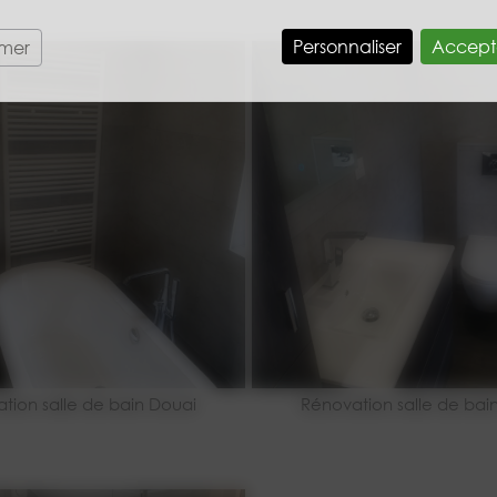
Personnaliser
Accept
rmer
tion salle de bain Douai
Rénovation salle de bai