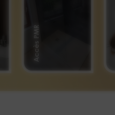
C
Accès PMR