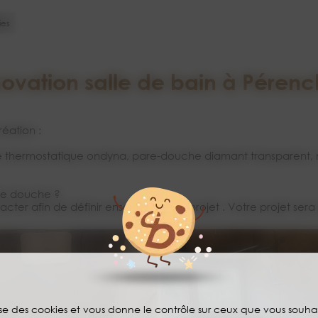
ies
ovation salle de bain à Pérenc
éation :
he thermostatique ondyna, pare-douche diamant transparent,
 de douche ?
acter afin de définir ensemble votre projet . Votre projet sera s
lise des cookies et vous donne le contrôle sur ceux que vous souha