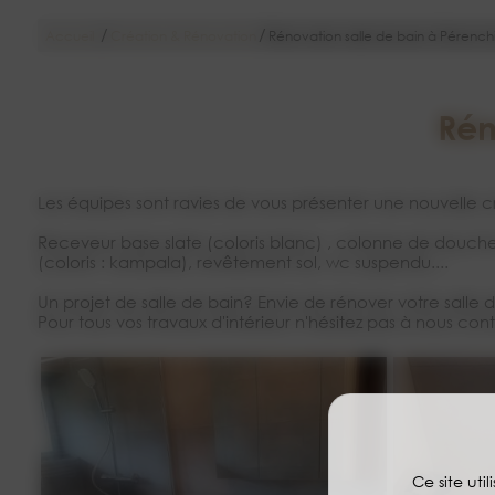
/
/
Accueil
Création & Rénovation
Rénovation salle de bain à Pérench
Rén
Les équipes sont ravies de vous présenter une nouvelle cr
Receveur base slate (coloris blanc) , colonne de douc
(coloris : kampala), revêtement sol, wc suspendu....
Un projet de salle de bain? Envie de rénover votre salle
Pour tous vos travaux d'intérieur n'hésitez pas à nous cont
Ce site uti