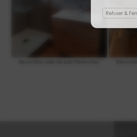
Refuser & Fe
Rénovation salle de bain Pérenchies
Rénovati