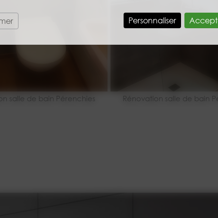
Personnaliser
Accept
rmer
on salle de bain Pérenchies
Rénovation salle de bain P