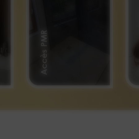
C
Accès PMR