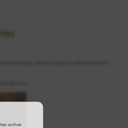
hies
 meuble malaga, armoire à glace, revêtement mural
uivi de A à Z.
itez activer