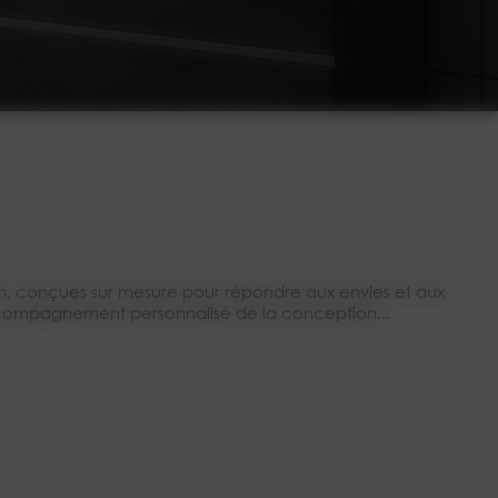
in, conçues sur mesure pour répondre aux envies et aux
Accompagnement personnalisé de la conception...