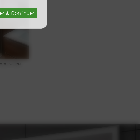
er & Continuer
érenchies