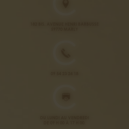
182 BIS, AVENUE HENRI BARBUSSE
59770 MARLY
09 54 23 24 18
DU LUNDI AU VENDREDI
DE 09 H 00 À 17 H 00.