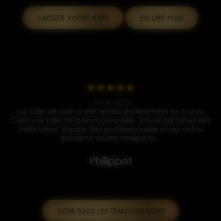
LAISSER VOTRE AVIS
EN LIRE PLUS
15/05/2026
Bonjour à tous je vous les conseille les yeux fermés un
s
super travail Des ouvriers très gentil et à l écoute ils
travaille super propre et tout nickel rien à dire et tout les
décombres enlevé Merci à vous pour la rénovation
complète de...
Yves koralewski
VOIR TOUS LES TÉMOIGNAGES