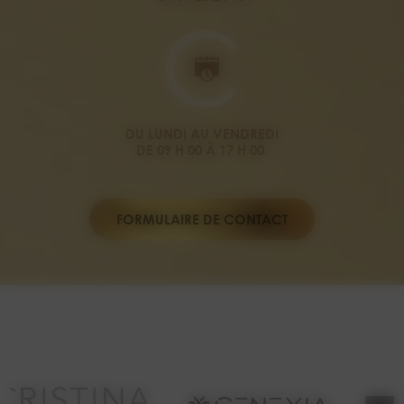
DU LUNDI AU VENDREDI
DE 09 H 00 À 17 H 00.
FORMULAIRE DE CONTACT