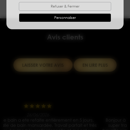
Refuser & Fermer
Personnaliser
Avis clients
LAISSER VOTRE AVIS
EN LIRE PLUS
15/05/2026
Bonjour à tous je vous les conseille les yeux fermés un
s
super travail Des ouvriers très gentil et à l écoute ils