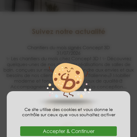
Suivez notre actualité
Chantiers du mois signés Concept 3D
31/07/2026
✨ Les chantiers du mois chez Concept 3D ! ✨ Découvrez
quelques-unes de nos dernières réalisations de salles de
bain, conçues sur mesure pour répondre aux envies et aux
besoins de nos clients. 🚿 Douche à l'italienne🛁 Mobilier
moderne et fonctionnel✨ Matériaux de qualité🎨
Accompagnement personnalisé de la conception...
EN VOIR PLUS
Ce site utilise des cookies et vous donne le
contrôle sur ceux que vous souhaitez activer
Accepter & Continuer