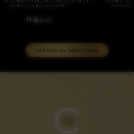
travaille super propre et tout nickel rien à dire et tout les
décombres enlevé Merci à vous pour la rénovation
complète de...
Yves koralewski
VOIR TOUS LES TÉMOIGNAGES