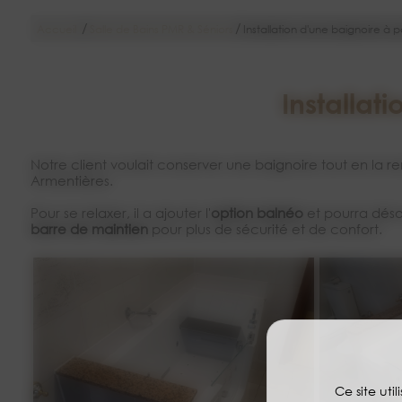
/
/
Accueil
Salle de Bains PMR & Séniors
Installation d'une baignoire à 
Installat
Notre client voulait conserver une baignoire tout en la r
Armentières.
Pour se relaxer, il a ajouter l'
option balnéo
et pourra déso
barre de maintien
pour plus de sécurité et de confort.
Ce site uti