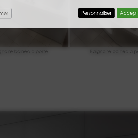
Personnaliser
Accept
rmer
gnoire balnéo à porte
Baignoire balnéo à p