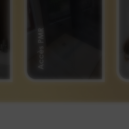
C
Accès PMR