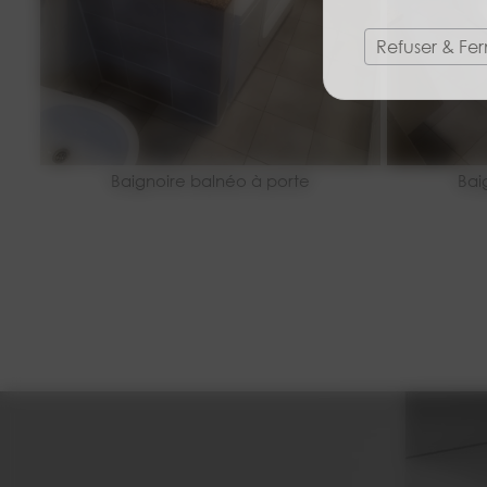
Refuser & Fe
Baignoire balnéo à porte
Bai