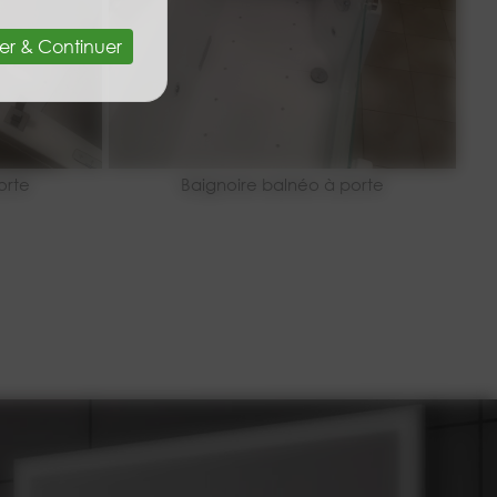
er & Continuer
orte
Baignoire balnéo à porte