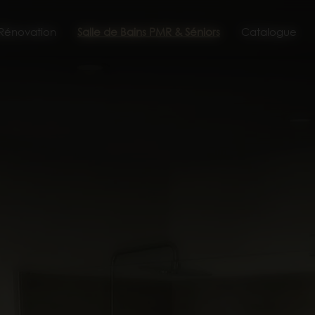
 Rénovation
Salle de Bains PMR & Séniors
Catalogue