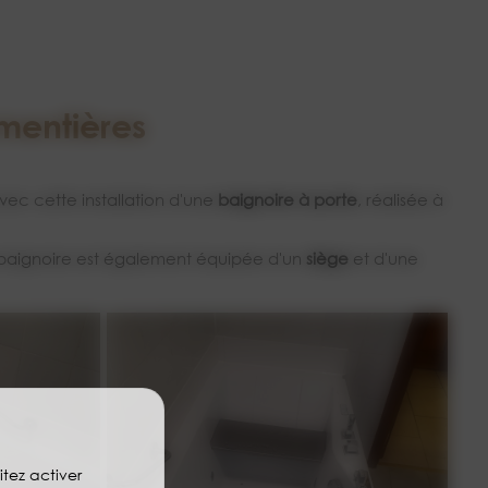
rmentières
vec cette installation d'une
baignoire à porte
, réalisée à
e baignoire est également équipée d'un
siège
et d'une
itez activer