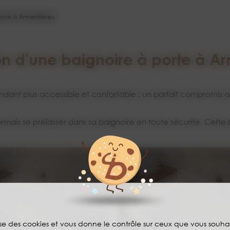
porte à Armentières
ion d'une baignoire à porte à A
endant plus accessible et confortable : un parfait compromis a
rmais se prélasser dans sa baignoire en toute sécurité. Cett
lise des cookies et vous donne le contrôle sur ceux que vous souha