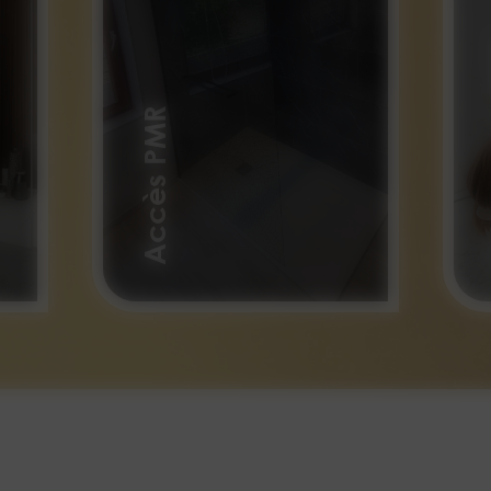
C
Accès PMR