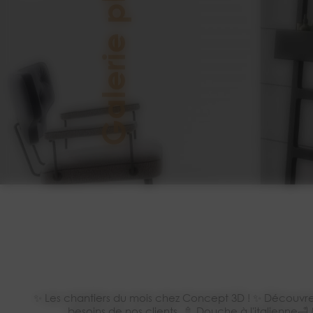
Galerie photos
✨ Les chantiers du mois chez Concept 3D ! ✨ Découvrez
besoins de nos clients. 🚿 Douche à l'italienn