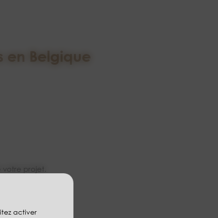
s en Belgique
 votre projet.
itez activer