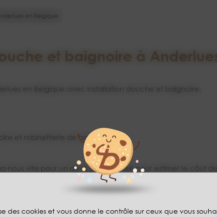
Anderlues en Belgique
 douche et baignoire à Anderlue
rlues en Belgique avec installation douche et baignoire.
oire et robinetterie de baignoire
-nous vite pour un devis personnalisé pour estimer le côut de
lise des cookies et vous donne le contrôle sur ceux que vous souha