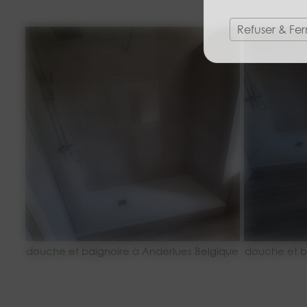
Refuser & Fe
douche et baignoire à Anderlues Belgique
douche et b