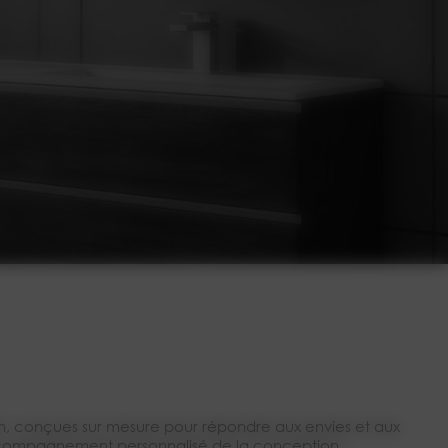
in, conçues sur mesure pour répondre aux envies et aux
Accompagnement personnalisé de la conception...