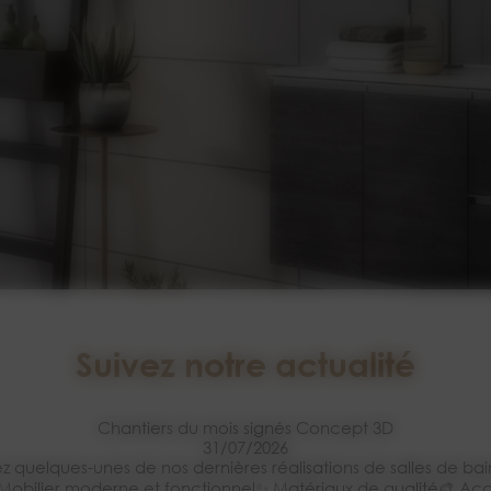
Suivez notre actualité
Chantiers du mois signés Concept 3D
31/07/2026
 quelques-unes de nos dernières réalisations de salles de ba
e🛁 Mobilier moderne et fonctionnel✨ Matériaux de qualité🎨 