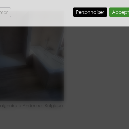
Personnaliser
Accept
rmer
aignoire à Anderlues Belgique