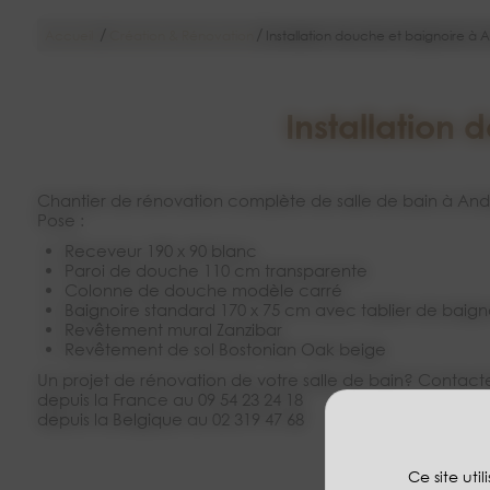
/
/
Accueil
Création & Rénovation
Installation douche et baignoire à 
Installation
Chantier de rénovation complète de salle de bain à Ande
Pose :
receveur 190 x 90 blanc
paroi de douche 110 cm transparente
colonne de douche modèle carré
baignoire standard 170 x 75 cm avec tablier de baign
revêtement mural Zanzibar
revêtement de sol Bostonian Oak beige
Un projet de rénovation de votre salle de bain? Contactez
depuis la France au 09 54 23 24 18
depuis la Belgique au 02 319 47 68
Ce site uti