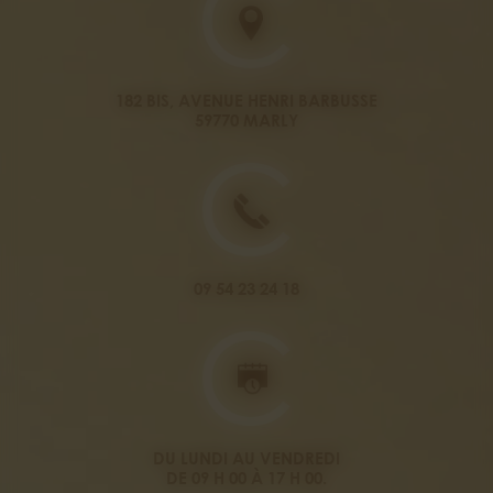
182 BIS, AVENUE HENRI BARBUSSE
59770 MARLY
09 54 23 24 18
DU LUNDI AU VENDREDI
DE 09 H 00 À 17 H 00.