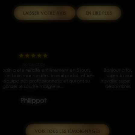
LAISSER VOTRE AVIS
EN LIRE PLUS
15/05/2026
Bonjour à tous je vous les conseille les yeux fermés un
s
super travail Des ouvriers très gentil et à l écoute ils
travaille super propre et tout nickel rien à dire et tout les
décombres enlevé Merci à vous pour la rénovation
complète de...
Yves koralewski
VOIR TOUS LES TÉMOIGNAGES