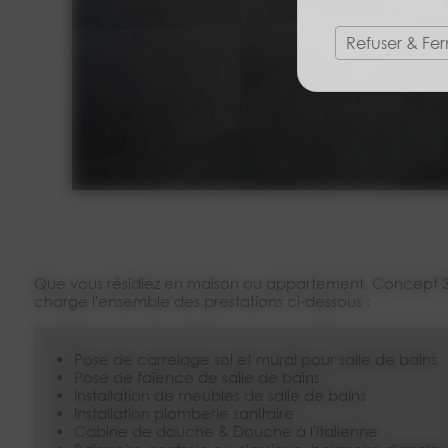
Refuser & Fe
Que vous résidiez en maison ou appartement, Concept 3D 
charge l'ensemble des prestations ci-dessous :
Pose de carrelage sol et mural pour salle de bains
Pose de faïence de salle de bains
Installation de meubles de salle de bains
Installation plomberie sanitaire
Cabine de douche & Douche à l'italienne