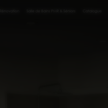
 Rénovation
Salle de Bains PMR & Séniors
Catalogue