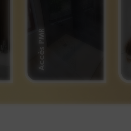
C
Accès PMR