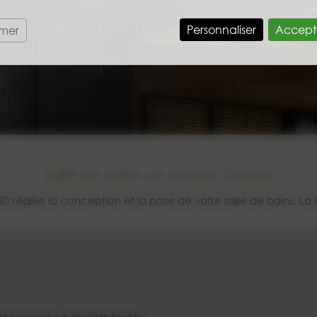
Personnaliser
Accept
rmer
Salle de bains sur mesure Tournai
réalise la conception et la pose de votre salle de bains. La 