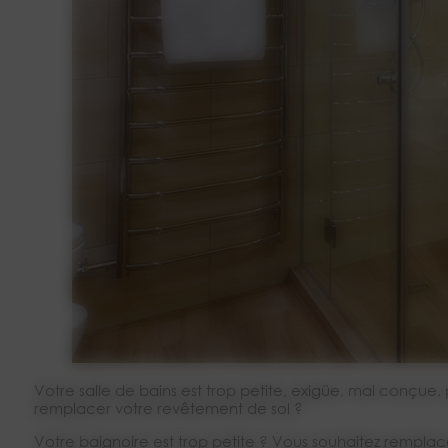
Votre salle de bains est trop petite, exigüe, mal conçue
remplacer votre revêtement de sol ?
Votre baignoire est trop petite ? Vous souhaitez remplac