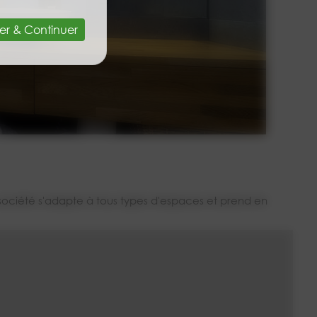
er & Continuer
société s'adapte à tous types d'espaces et prend en