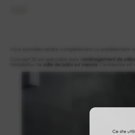
Accueil
Vous souhaitez refaire complètement ou partiellement v
Concept 3D est spécialisé dans l'
aménagement de salles 
l'installation de
salle de bains sur mesure
. L'entreprise es
Ce site uti