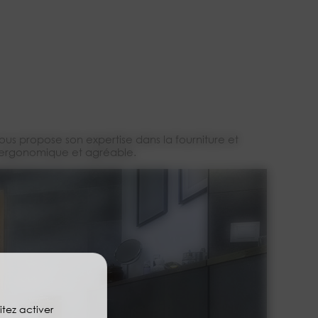
vous propose son expertise dans la fourniture et
e, ergonomique et agréable.
itez activer