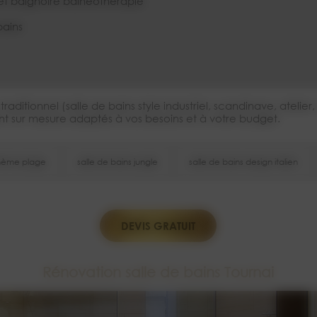
 et baignoire balnéothérapie
bains
aditionnel (salle de bains style industriel, scandinave, atelie
nt sur mesure adaptés à vos besoins et à votre budget.
thème plage
salle de bains jungle
salle de bains design italien
DEVIS GRATUIT
Rénovation salle de bains Tournai