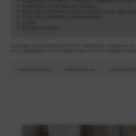
Baignoire centrale ou classique, baignoire d'angle
Installation de lavabos et vasques
Pose de revêtements de sols souples pour salle de 
Pose de parquet pour salle de bains
Miroirs
Sèche-serviettes
Quel que soit le style recherché, tendance, moderne ou tr
etc), l'entreprise vous propose des services d'agenceme
salle de bais design
salle de bains zen
salle de bains 