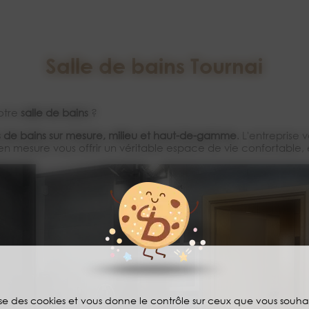
Salle de bains Tournai
otre
salle de bains
?
de bains sur mesure, milieu et haut-de-gamme
. L'entreprise 
t en mesure vous offrir un véritable espace de vie confortabl
lise des cookies et vous donne le contrôle sur ceux que vous souha